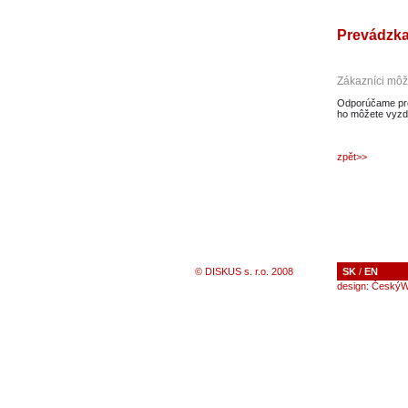
Prevádzka
Zákazníci môžu
Odporúčame pre
ho môžete vyzdv
zpět>>
© DISKUS s. r.o. 2008
SK
/
EN
design:
ČeskýW