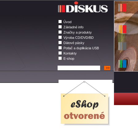
Úvod
Základné info
Značky a produkty
Výroba CD/DVD/BD
Dátové pásky
Potlač a duplikácia USB
Kontakty
E-shop