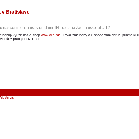
 v Bratislave
 náš sortiment nájsť v predajni TN Trade na Zadunajskej ulici 12.
 nákup využiť náš e-shop
www.veci.sk
. Tovar zakúpený v e-shope vám doručí priamo kurié
ihnúť v predajni TN Trade.
ebServis